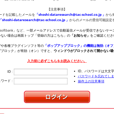
【注意事項】
ワードを記載したメールを
「shoshi-dataresearch@tac-school.co.jp 」
から
「shoshi-dataresearch@tac-school.co.jp 」
からのメールの受信可能設定
.softbank
」など、
一部メールアドレスで自動返信メールが受信できないケー
かない場合は画面トップ「登録の方はこちら」の
「お知らせ」
をご確認くださ
ザや各種プラグインソフト等の
「ポップアップブロック」の機能は無効（オフ
プブロック」が有効（オン）ですと、
ウィンドウがブロックされて開かない場
入力前に必ずこちらをお読みください。
ID、パスワードは大文
ID :
パスワードを忘れてし
ワード :
操作上の注意事項