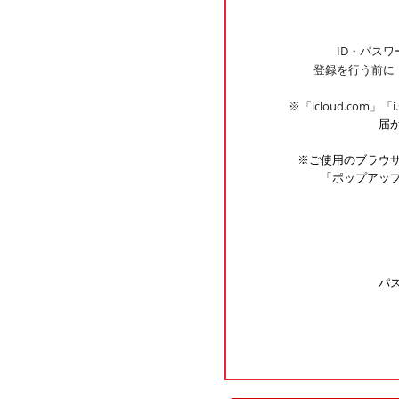
ID・パス
登録を行う前に
※「icloud.com」「
i
届
※ご使用のブラウ
「ポップアッ
パス